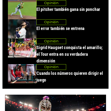
Opinión
El pitcher también gana sin ponchar
Opinión
El error también se entrena
Opinión
Sigrid Haugset conquista el amarillo;
el Tour entra en su verdadera
dimensión
Opinión
Cuando los números quieren dirigir el
juego