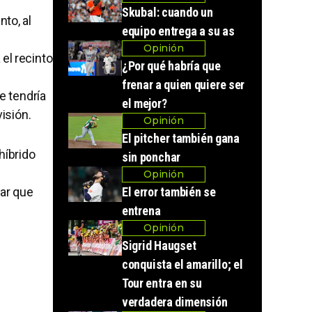
Skubal: cuando un
nto, al
equipo entrega a su as
Opinión
el recinto
¿Por qué habría que
frenar a quien quiere ser
e tendría
el mejor?
isión.
Opinión
El pitcher también gana
híbrido
sin ponchar
Opinión
dar que
El error también se
entrena
Opinión
Sigrid Haugset
conquista el amarillo; el
Tour entra en su
verdadera dimensión