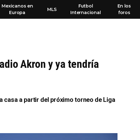
Mexicanos en
Futbol
En los
MLS
Europa
Internacional
foros
tadio Akron y ya tendría
 casa a partir del próximo torneo de Liga