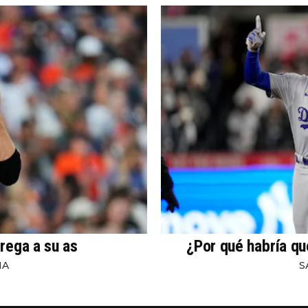
rega a su as
¿Por qué habría qu
NA
S