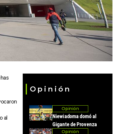
chas
Opinión
ovocaron
Opinión
Niewiadoma domó al
o al
Gigante de Provenza
Opinión