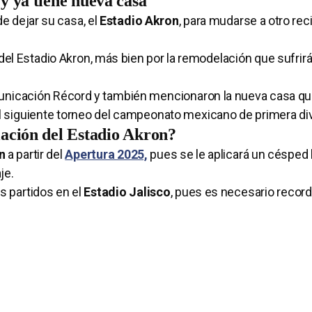
y ya tiene nueva casa
e dejar su casa, el
Estadio Akron
, para mudarse a otro reci
el Estadio Akron, más bien por la remodelación que sufrirá 
municación Récord y también mencionaron la nueva casa qu
l siguiente torneo del campeonato mexicano de primera div
ación del Estadio Akron?
on
a partir del
Apertura 2025,
pues se le aplicará un césped 
je.
s partidos en el
Estadio Jalisco
, pues es necesario recor