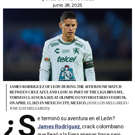
junio 28, 2025
JAMES RODRIGUEZ OF LEON DURING THE 16TH ROUND MATCH
BETWEEN CRUZ AZUL AND LEON AS PART OF THE LIGA BBVA MX,
TORNEO CLAUSURA 2025 AT OLIMPICO UNIVERSITARIO STADIUM,
ON APRIL 15, 2025 IN MEXICO CITY, MEXICO.
(JOSE LUIS MELGAREJO /
JOSE LUIS MELGAREJO)
¿S
e terminó su aventura en el León?
James Rodríguez
, crack colombiano
que llegó a la Fiera apenas hace seis