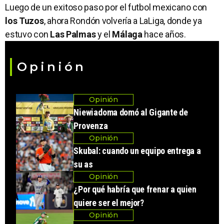
Luego de un exitoso paso por el futbol mexicano con
los Tuzos
, ahora Rondón volvería a LaLiga, donde ya
estuvo con
Las Palmas
y el
Málaga
hace años.
Opinión
Opinión
Niewiadoma domó al Gigante de
Provenza
Opinión
Skubal: cuando un equipo entrega a
su as
Opinión
¿Por qué habría que frenar a quien
quiere ser el mejor?
Opinión