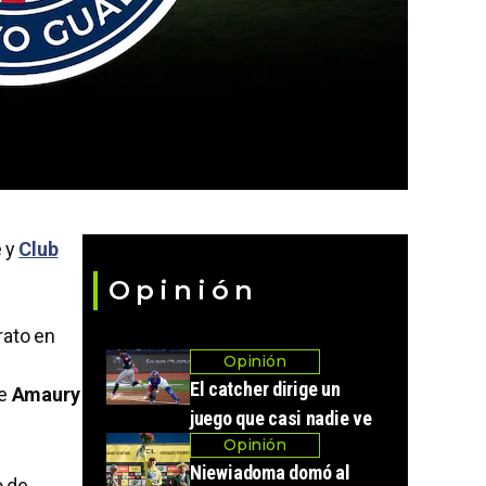
 y
Club
Opinión
rato en
Opinión
El catcher dirige un
ue
Amaury
juego que casi nadie ve
Opinión
Niewiadoma domó al
o de