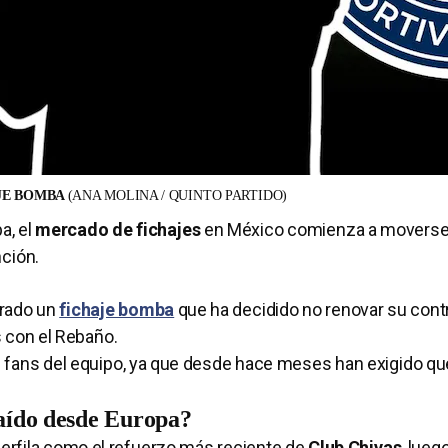
AJE BOMBA
(ANA MOLINA / QUINTO PARTIDO)
a, el
mercado de fichajes
en México comienza a moverse
nción.
rrado un
fichaje bomba
que ha decidido no renovar su cont
s con el Rebaño.
os fans del equipo, ya que desde hace meses han exigido q
raído desde Europa?
perfila como el refuerzo más reciente de
Club Chivas
, lueg