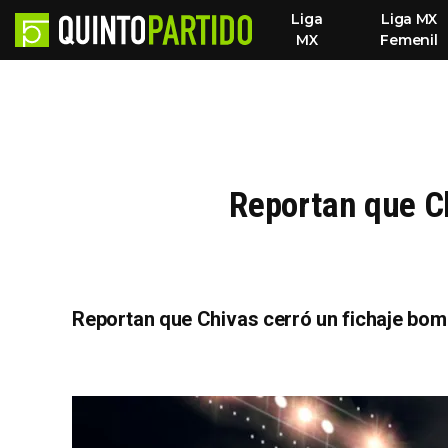
Liga
Liga MX
MX
Femenil
Reportan que Ch
Reportan que Chivas cerró un fichaje bomba