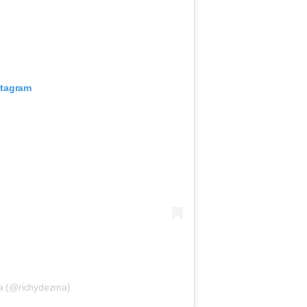
stagram
ma (@richydezma)