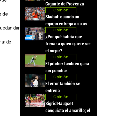
Gigante de Provenza
Opinión
o de
Skubal: cuando un
equipo entrega a su as
puedan dar
Opinión
¿Por qué habría que
har de
frenar a quien quiere ser
el mejor?
Opinión
El pitcher también gana
sin ponchar
Opinión
El error también se
entrena
Opinión
Sigrid Haugset
conquista el amarillo; el