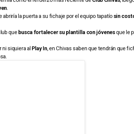
ven
.
e abriría la puerta a su fichaje por el equipo tapatío
sin cost
 club que
busca fortalecer su plantilla con jóvenes
que le 
 ni siquiera al
Play In
, en Chivas saben que tendrán que fic
osa.