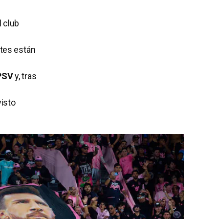
l club
tes están
 PSV
y, tras
visto