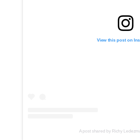
View this post on In
A post shared by Richy Ledez