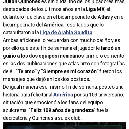
Julián Quiñones
es sin duda uno de los jugadores más
destacados de los últimos años en la
Liga MX
, el
delantero fue clave en el bicampeonato de
Atlas
y en el
bicampeonato del
América
, resultados que lo
catapultaron a la
Liga de Arabia Saudita
.
Ambas aficiones lo recuerdan con mucho cariño y es
por ello que este fin de semana el jugador le
lanzó un
guiño a los dos equipos mexicanos
, primero comentó
en las dos publicaciones que Atlas hizo con fotografías
de él:
“Te amo”
y
“Siempre en mi corazón”
fueron los
mensajes que dejó en los dos posteos.
De igual manera ese mismo fin de semana, posteó una
historia para felicitar al
América
por su 109 aniversario,
situación que emocionó a los fans del equipo
azulcrema:
“Feliz 109 años de grandeza
” fue la
dedicatoria y Quiñones a su ex club.