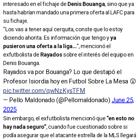
interesado en el fichaje de
Denis Bouanga
, sino que ya
hasta habrían mandado una primera oferta al LAFC para
su fichaje.
“Los vas a tener aquí cerquita, conste que lo estoy
diciendo ahorita. Es información que tengo y
ya
pusieron una oferta a la liga…
”, mencionó el
exfutbolista de
Rayados
sobre el interés del equipo en
Denis Bouanga.
Rayados va por Bouanga? Lo que destapó el
Profesor Isiordia hoy en Futbol Sobre La Mesa 😲
pic.twitter.com/qwNzKysTFM
— Pello Maldonado (@Pellomaldonado)
June 25,
2025
Sin embargo, el exfutbolista mencionó que
“en esto no
hay nada seguro”
, cuando fue cuestionado sobre si
podía asegurar que el atacante estrella de la MLS llegará