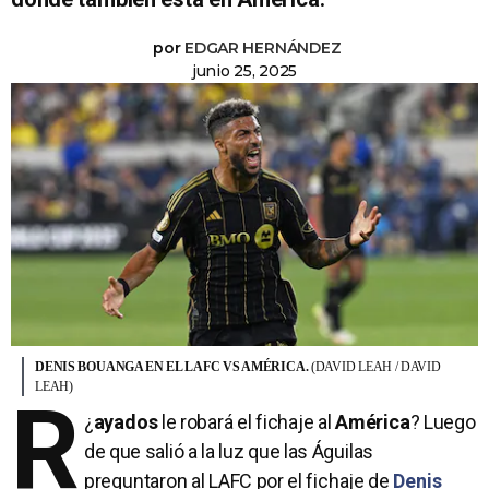
por
EDGAR HERNÁNDEZ
junio 25, 2025
DENIS BOUANGA EN EL LAFC VS AMÉRICA.
(DAVID LEAH / DAVID
LEAH)
R
¿
ayados
le robará el fichaje al
América
? Luego
de que salió a la luz que las Águilas
preguntaron al LAFC por el fichaje de
Denis