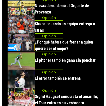
Niewiadoma domó al Gigante de
Provenza
Opinión
Skubal: cuando un equipo entrega a
su as
Opinión
¿Por qué habría que frenar a quien
quiere ser el mejor?
Opinión
El pitcher también gana sin ponchar
Opinión
El error también se entrena
Opinión
Sigrid Haugset conquista el amarillo;
el Tour entra en su verdadera