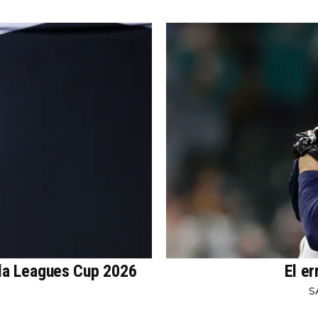
 la Leagues Cup 2026
El e
S