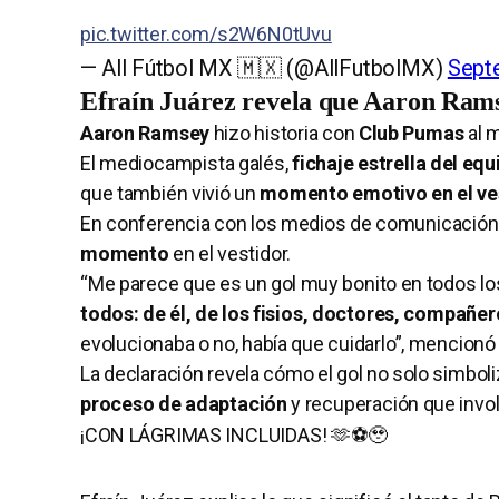
pic.twitter.com/s2W6N0tUvu
— All Fútbol MX 🇲🇽 (@AllFutbolMX)
Sept
Efraín Juárez revela que Aaron Rams
Aaron Ramsey
hizo historia con
Club Pumas
al m
El mediocampista galés,
fichaje estrella del eq
que también vivió un
momento emotivo
en el ve
En conferencia con los medios de comunicación, 
momento
en el vestidor.
“Me parece que es un gol muy bonito en todos l
todos: de él, de los fisios, doctores, compañe
evolucionaba o no, había que cuidarlo”, mencionó e
La declaración revela cómo el gol no solo simbol
proceso de adaptación
y recuperación que invol
¡CON LÁGRIMAS INCLUIDAS! 🫶⚽🥹