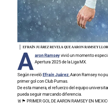
EFRAÍN JUÁREZ REVELA QUE AARON RAMSEY LLO
A
aron Ramsey
vivió un momento especia
Apertura 2025 de la Liga MX.
Según reveló
Efraín Juárez
, Aaron Ramsey no p
primer gol con Club Pumas.
De esta manera, el refuerzo del equipo universita
pueda seguir marcando diferencia.
🚨🏴󠁧󠁢󠁷󠁬󠁳󠁿 PRIMER GOL DE AARON RAMSEY EN M