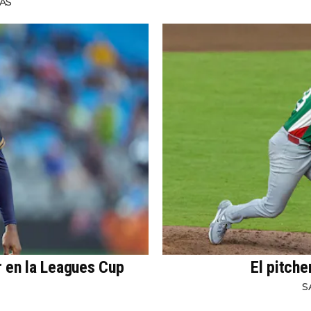
AS
r en la Leagues Cup
El pitche
S