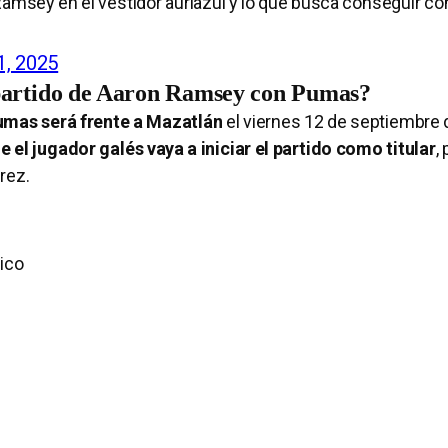
e Ramsey en el vestidor auriazul y lo que busca conseguir c
1, 2025
 partido de Aaron Ramsey con Pumas?
mas será frente a Mazatlán
el viernes 12 de septiembre 
 el jugador galés vaya a iniciar el partido como titular
,
rez.
xico