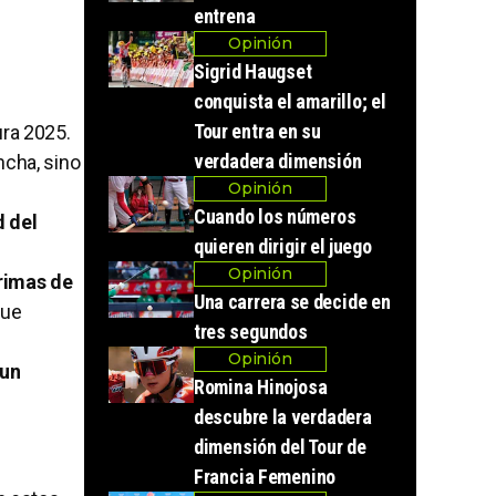
entrena
Opinión
Sigrid Haugset
conquista el amarillo; el
Tour entra en su
ura 2025.
verdadera dimensión
ncha, sino
Opinión
Cuando los números
d del
quieren dirigir el juego
Opinión
grimas de
Una carrera se decide en
que
tres segundos
Opinión
 un
Romina Hinojosa
descubre la verdadera
dimensión del Tour de
Francia Femenino