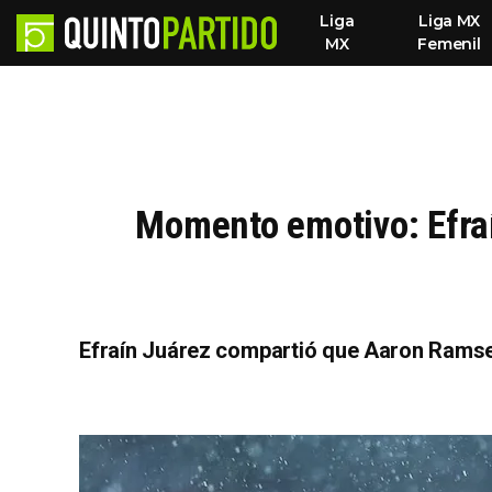
Liga
Liga MX
MX
Femenil
Momento emotivo: Efraí
Efraín Juárez compartió que Aaron Ramse