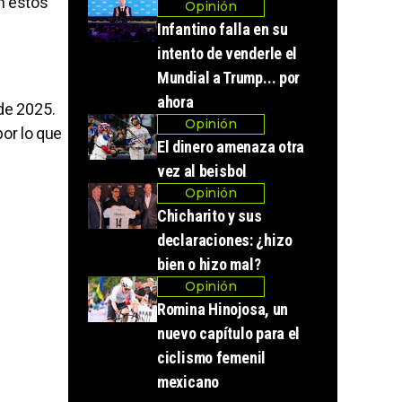
on estos
Opinión
Infantino falla en su
intento de venderle el
Mundial a Trump... por
ahora
de 2025.
Opinión
 por lo que
El dinero amenaza otra
vez al beisbol
Opinión
Chicharito y sus
declaraciones: ¿hizo
bien o hizo mal?
Opinión
Romina Hinojosa, un
nuevo capítulo para el
ciclismo femenil
mexicano