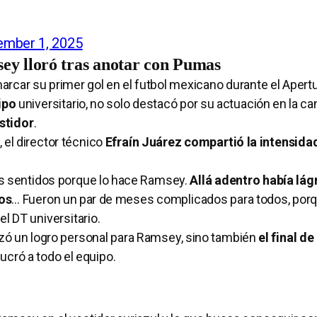
ember 1, 2025
ey lloró tras anotar con Pumas
arcar su primer gol en el futbol mexicano durante el Apert
uipo
universitario, no solo destacó por su actuación en la ca
stidor
.
el director técnico
Efraín Juárez compartió la intensida
os sentidos porque lo hace Ramsey.
Allá adentro había lá
ros
… Fueron un par de meses complicados para todos, por
l DT universitario.
izó un logro personal para Ramsey, sino también
el final de
ucró a todo el equipo.