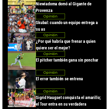
Niewiadoma domó al Gigante de
Provenza
Opinión
Skubal: cuando un equipo entrega a
su as
Opinión
¿Por qué habría que frenar a quien
quiere ser el mejor?
Opinión
El pitcher también gana sin ponchar
Opinión
El error también se entrena
Opinión
Sigrid Haugset conquista el amarillo;
el Tour entra en su verdadera