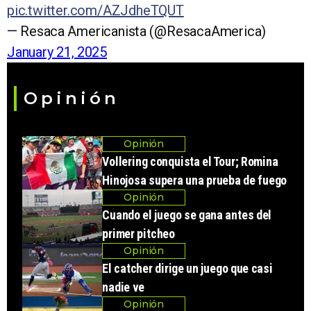
pic.twitter.com/AZJdheTQUT
— Resaca Americanista (@ResacaAmerica)
January 21, 2025
Opinión
Opinión
Vollering conquista el Tour; Romina
Hinojosa supera una prueba de fuego
Opinión
Cuando el juego se gana antes del
primer pitcheo
Opinión
El catcher dirige un juego que casi
nadie ve
Opinión