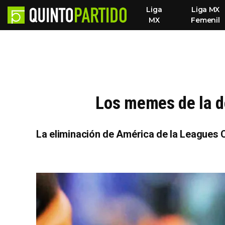
Liga
Liga MX
MX
Femenil
Los memes de la d
La eliminación de América de la Leagues C