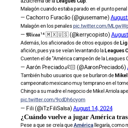
azulcrema de la
Leagues Cup
.
Malagón cuando estaba parado en el punto pena
— Cachorro Furacão (@giusername)
August
Malagón en los penales
pic.twitter.com/MLgwW
— 𝕸𝖎𝖈𝖆𝖆¹⁴ 🇲🇽🇺🇸 (@kerrycopisto)
August
Además, los aficionados de otros equipos de
Li
afición, pues ya se veían levantando la
Leagues 
Cuenten el de "América campeón de la Leagues Cu
— Aarón Preciado👶🏻 (@AaronPreciado6)
También hubo usuarios que se burlaron de
Mikel
campeonato mexicano muy temprano en el torneo y
Chingo a su madre el negocio de Mikel Arriola apen
pic.twitter.com/9cdDh6cyom
— Fili (@iTzFiliSalsa)
August 14, 2024
¿Cuándo vuelve a jugar América tras
Pese a que se creía que
América
llegaría, como 