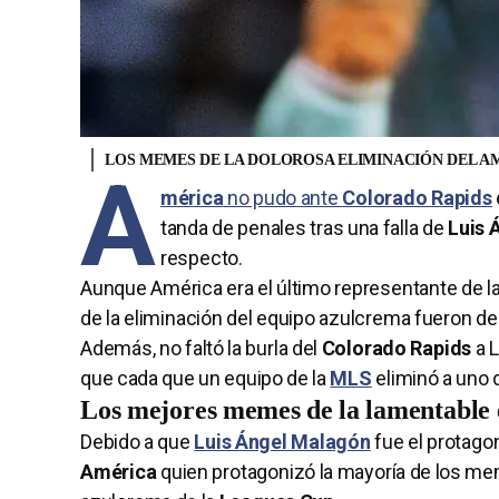
LOS MEMES DE LA DOLOROSA ELIMINACIÓN DEL AM
A
mérica
no pudo ante
Colorado Rapids
tanda de penales tras una falla de
Luis 
respecto.
Aunque América era el último representante de l
de la eliminación del equipo azulcrema fueron d
Además, no faltó la burla del
Colorado Rapids
a L
que cada que un equipo de la
MLS
eliminó a uno 
Los mejores memes de la lamentable 
Debido a que
Luis Ángel Malagón
fue el protagon
América
quien protagonizó la mayoría de los mem