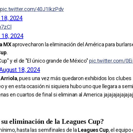
l
pic.twitter.com/40J1IkzPdv
 18, 2024
p7zCl
 18, 2024
ga MX
aprovecharon la eliminación del América para burlars
Cup
.
p" y el de "El único grande de México"
pic.twitter.com/0
August 18, 2024
 Arriola
, pues una vez más quedaron exhibidos los clubes 
 en esta ocasión ni siquiera hubo uno que llegara a semi
as en cuartos de final si eliminan al America jajajajajajajaj
 su eliminación de la Leagues Cup?
mínimo, hasta las semifinales de la
Leagues Cup
, el equipo 