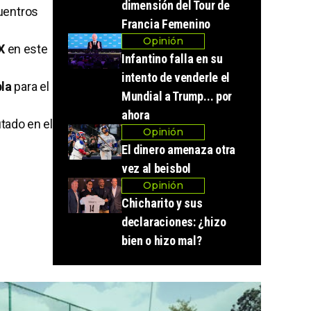
dimensión del Tour de
uentros
Francia Femenino
Opinión
X
en este
Infantino falla en su
intento de venderle el
la
para el
Mundial a Trump... por
ahora
tado en el
Opinión
El dinero amenaza otra
vez al beisbol
Opinión
Chicharito y sus
declaraciones: ¿hizo
bien o hizo mal?