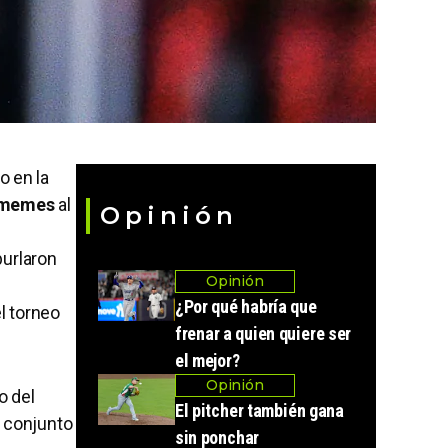
o en la
memes
al
Opinión
urlaron
Opinión
¿Por qué habría que
l torneo
frenar a quien quiere ser
.
el mejor?
Opinión
o del
El pitcher también gana
l conjunto
sin ponchar