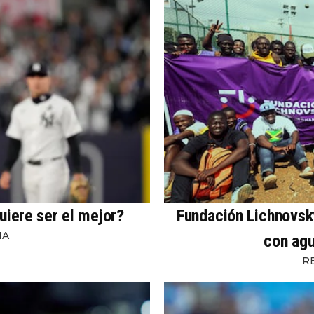
uiere ser el mejor?
Fundación Lichnovsky
NA
con agu
R