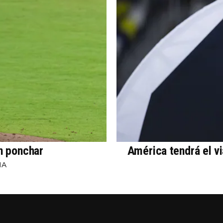
in ponchar
América tendrá el v
NA