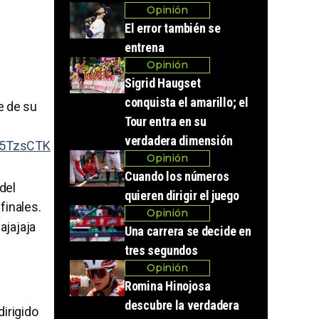
Opinión
El error también se
entrena
Opinión
Sigrid Haugset
conquista el amarillo; el
e de su
Tour entra en su
verdadera dimensión
Ei5TzsCTK
Opinión
Cuando los números
del
quieren dirigir el juego
finales.
Opinión
ajajaja
Una carrera se decide en
tres segundos
Opinión
Romina Hinojosa
descubre la verdadera
dirigido