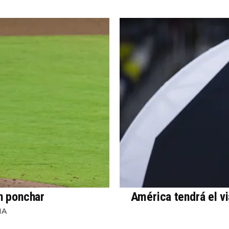
in ponchar
América tendrá el v
NA