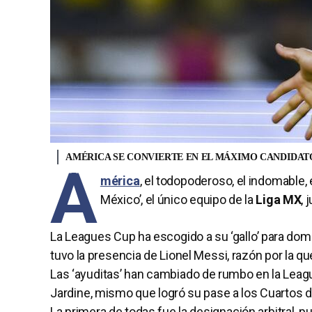
AMÉRICA SE CONVIERTE EN EL MÁXIMO CANDIDAT
A
mérica
, el todopoderoso, el indomable, 
México’, el único equipo de la
Liga MX
, 
La Leagues Cup ha escogido a su ‘gallo’ para domin
tuvo la presencia de Lionel Messi, razón por la qu
Las ‘ayuditas’ han cambiado de rumbo en la Leag
Jardine, mismo que logró su pase a los Cuartos de
La primera de todas fue la designación arbitral,