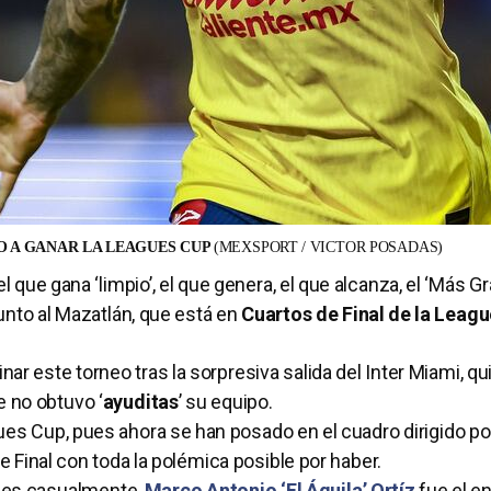
O A GANAR LA LEAGUES CUP
(MEXSPORT / VICTOR POSADAS)
el que gana ‘limpio’, el que genera, el que alcanza, el ‘Más G
junto al Mazatlán, que está en
Cuartos de Final de la Leag
ar este torneo tras la sorpresiva salida del Inter Miami, qu
e no obtuvo ‘
ayuditas
’ su equipo.
ues Cup, pues ahora se han posado en el cuadro dirigido po
 Final con toda la polémica posible por haber.
 pues casualmente,
Marco Antonio ‘El Águila’ Ortíz
fue el e