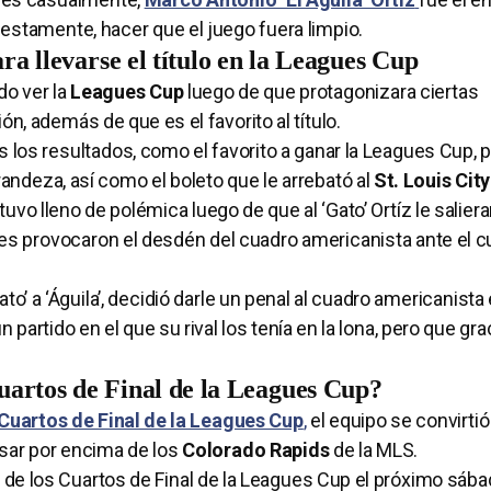
puestamente, hacer que el juego fuera limpio.
ra llevarse el título en la Leagues Cup
do ver la
Leagues Cup
luego de que protagonizara ciertas
ón, además de que es el favorito al título.
 los resultados, como el favorito a ganar la Leagues Cup, 
randeza, así como el boleto que le arrebató al
St. Louis Cit
uvo lleno de polémica luego de que al ‘Gato’ Ortíz le salieran
les provocaron el desdén del cuadro americanista ante el 
o’ a ‘Águila’, decidió darle un penal al cuadro americanista 
artido en el que su rival los tenía en la lona, pero que grac
uartos de Final de la Leagues Cup?
Cuartos de Final de la Leagues Cup
,
el equipo se convirtió
asar por encima de los
Colorado Rapids
de la MLS.
 de los Cuartos de Final de la Leagues Cup el próximo sáb