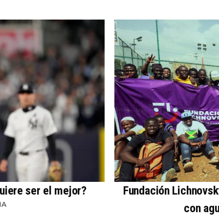
uiere ser el mejor?
Fundación Lichnovsky
NA
con agu