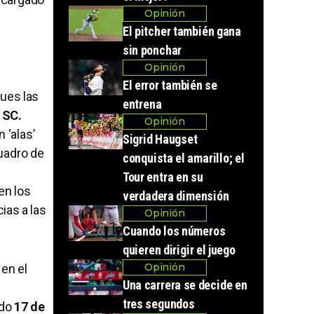
Opinión
El pitcher también gana
sin ponchar
Opinión
El error también se
pues las
entrena
y SC.
Opinión
 ‘alas’
Sigrid Haugset
cuadro de
conquista el amarillo; el
Tour entra en su
en los
verdadera dimensión
ias a las
Opinión
Cuando los números
quieren dirigir el juego
Opinión
 en el
Una carrera se decide en
tres segundos
ado
17 de