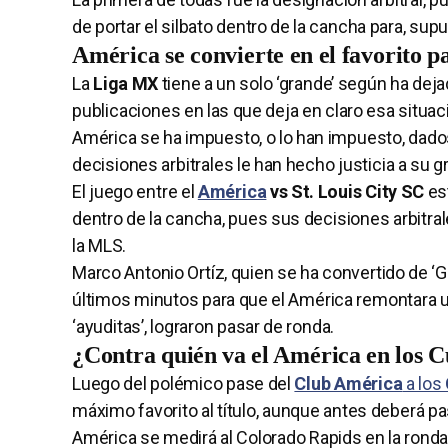
de portar el silbato dentro de la cancha para, su
América se convierte en el favorito pa
La
Liga MX
tiene a un solo ‘grande’ según ha deja
publicaciones en las que deja en claro esa situaci
América se ha impuesto, o lo han impuesto, dados
decisiones arbitrales le han hecho justicia a su g
El juego entre el
América
vs St. Louis City SC
est
dentro de la cancha, pues sus decisiones arbitra
la MLS.
Marco Antonio Ortíz, quien se ha convertido de ‘Gat
últimos minutos para que el América remontara un p
‘ayuditas’, lograron pasar de ronda.
¿Contra quién va el América en los C
Luego del polémico pase del
Club América
a los
máximo favorito al título, aunque antes deberá p
América se medirá al Colorado Rapids en la ronda