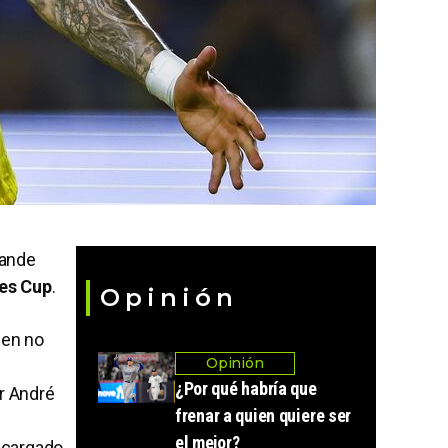
rande
ues Cup
.
Opinión
ien no
Opinión
¿Por qué habría que
r André
frenar a quien quiere ser
el mejor?
ncargado