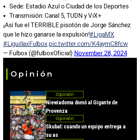
Sede: Estadio Azul o Ciudad de los Deportes
Transmisión: Canal 5, TUDN y ViX+
¡Así fue el TERRIBLE pisotón de Jorge Sánchez
que le hizo ganarse la expulsión!
#LigaMX
#LiguillaxFulbox
pic.twitter.com/K4aymC8fcw
— Fulbox (@fulboxOficial)
November 28, 2024
Opinión
Opinión
Niewiadoma domó al Gigante de
Provenza
Opinión
Skubal: cuando un equipo entrega a
su as