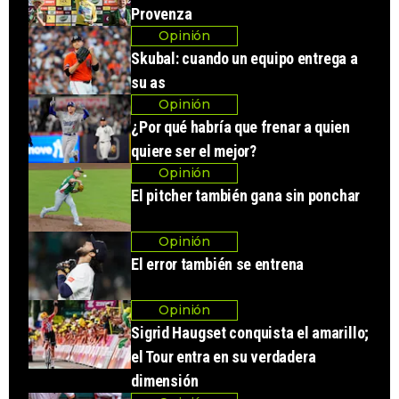
Provenza
Opinión
Skubal: cuando un equipo entrega a
su as
Opinión
¿Por qué habría que frenar a quien
quiere ser el mejor?
Opinión
El pitcher también gana sin ponchar
Opinión
El error también se entrena
Opinión
Sigrid Haugset conquista el amarillo;
el Tour entra en su verdadera
dimensión