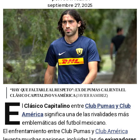
septiembre 27, 2025
“HAY QUE FALTARLE AL RESPETO”: EX DE PUMAS CALIENTA EL
CLÁSICO CAPITALINO VS AMÉRICA
(JAVIER RAMIREZ)
E
l
Clásico Capitalino
entre
Club Pumas y Club
América
significa una de las rivalidades más
emblemáticas del futbol mexicano.
El enfrentamiento entre Club Pumas y
Club América
levanta muchas pasiones, incluidas las de
exjugadores