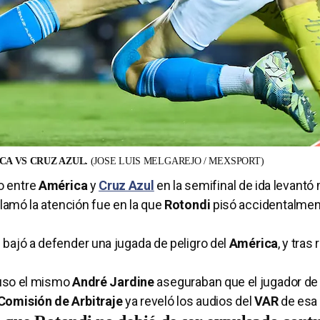
CA VS CRUZ AZUL.
(JOSE LUIS MELGAREJO / MEXSPORT)
o entre
América
y
Cruz Azul
en la semifinal de ida levant
lamó la atención fue en la que
Rotondi
pisó accidentalmen
i bajó a defender una jugada de peligro del
América
, y tras 
uso el mismo
André Jardine
aseguraban que el jugador de
Comisión de Arbitraje
ya reveló los audios del
VAR
de esa 