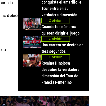
conquista el amarillo; el
para dar
Tour entra en su
verdadera dimensión
tino
debió
Opinión
Cuando los números
quieren dirigir el juego
Opinión
Una carrera se decide en
hado
tres segundos
Opinión
Romina Hinojosa
descubre la verdadera
dimensión del Tour de
Francia Femenino