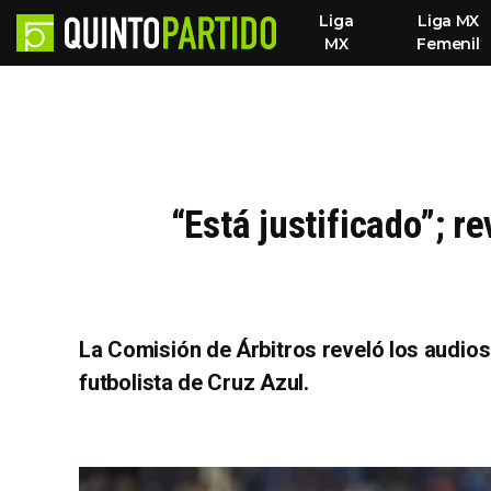
Liga
Liga MX
MX
Femenil
“Está justificado”; r
La Comisión de Árbitros reveló los audios
futbolista de Cruz Azul.