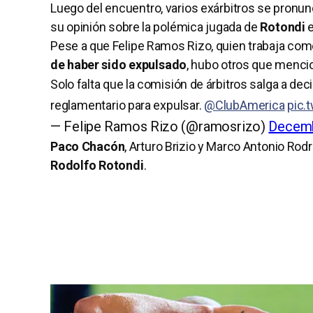
Luego del encuentro, varios exárbitros se pronun
su opinión sobre la polémica jugada de
Rotondi
e
Pese a que Felipe Ramos Rizo, quien trabaja como 
de haber sido expulsado
, hubo otros que menci
Solo falta que la comisión de árbitros salga a de
reglamentario para expulsar.
@ClubAmerica
pic.
— Felipe Ramos Rizo (@ramosrizo)
Decemb
Paco Chacón
, Arturo Brizio y Marco Antonio Ro
Rodolfo Rotondi
.