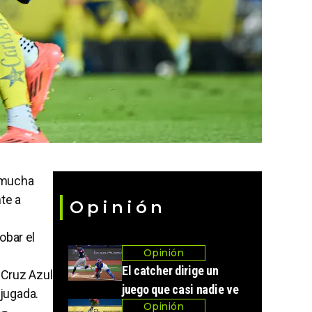
ó mucha
te a
Opinión
robar el
Opinión
El catcher dirige un
 Cruz Azul
juego que casi nadie ve
jugada.
Opinión