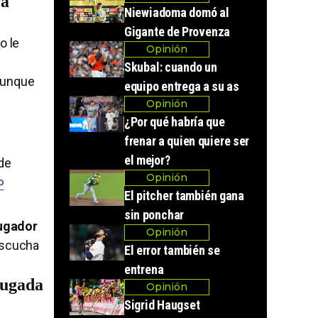
ra
Niewiadoma domó al
Gigante de Provenza
o le
Opinión
Skubal: cuando un
 aunque
equipo entrega a su as
Opinión
¿Por qué habría que
frenar a quien quiere ser
el mejor?
de
Opinión
P
El pitcher también gana
sin ponchar
jugador
Opinión
 escucha
El error también se
entrena
jugada
Opinión
Sigrid Haugset