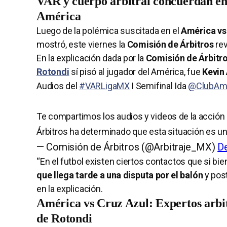
VAR y cuerpo arbitral concuerdan en
América
Luego de la polémica suscitada en el
América vs
mostró, este viernes la
Comisión de Árbitros
rev
En la explicación dada por la
Comisión de Árbitr
Rotondi
sí pisó al jugador del América, fue
Kevin
Audios del
#VARLigaMX
I Semifinal Ida
@ClubAm
Te compartimos los audios y videos de la acción 
Árbitros ha determinado que esta situación es un
— Comisión de Árbitros (@Arbitraje_MX)
D
“En el futbol existen ciertos contactos que si b
que llega tarde a una disputa por el balón
y post
en la explicación.
América vs Cruz Azul: Expertos arbit
de Rotondi