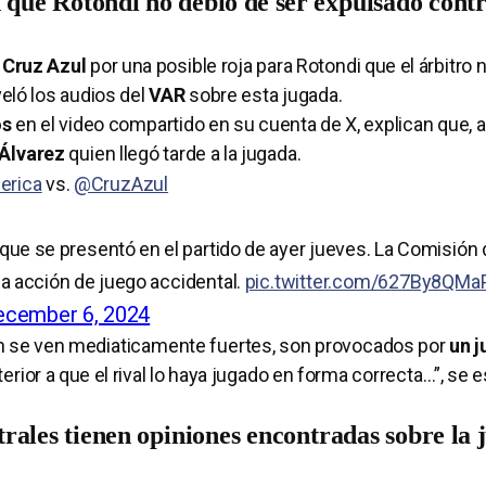
 que Rotondi no debió de ser expulsado cont
 Cruz Azul
por una posible roja para Rotondi que el árbitro n
eló los audios del
VAR
sobre esta jugada.
os
en el video compartido en su cuenta de X, explican que,
 Álvarez
quien llegó tarde a la jugada.
erica
vs.
@CruzAzul
que se presentó en el partido de ayer jueves. La Comisión 
a acción de juego accidental.
pic.twitter.com/627By8QMa
ecember 6, 2024
ien se ven mediaticamente fuertes, son provocados por
un 
erior a que el rival lo haya jugado en forma correcta…”, se
rales tienen opiniones encontradas sobre la 