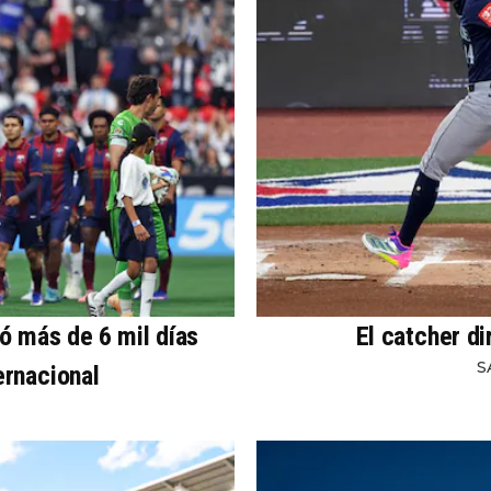
ó más de 6 mil días
El catcher di
S
ernacional