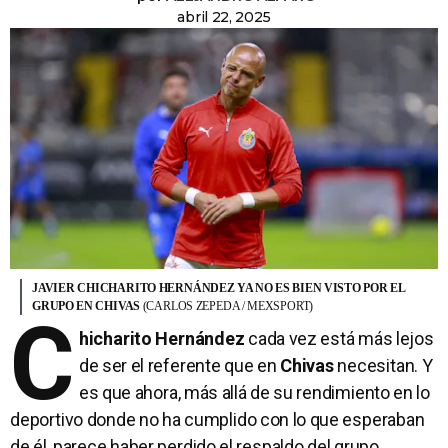
abril 22, 2025
JAVIER CHICHARITO HERNÁNDEZ YA NO ES BIEN VISTO POR EL
GRUPO EN CHIVAS
(CARLOS ZEPEDA / MEXSPORT)
C
hicharito Hernández
cada vez está más lejos
de ser el referente que en
Chivas
necesitan. Y
es que ahora, más allá de su rendimiento en lo
deportivo donde no ha cumplido con lo que esperaban
de él, parece haber perdido el respaldo del grupo