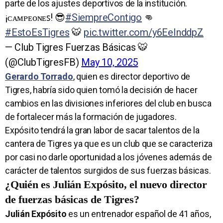
parte de los ajustes deportivos de la institución.
¡ᴄᴀᴍᴘᴇᴏɴᴇꜱ! 😎
#SiempreContigo
👊
#EstoEsTigres
🐯
pic.twitter.com/y6EeInddpZ
— Club Tigres Fuerzas Básicas 🐯
(@ClubTigresFB)
May 10, 2025
Gerardo Torrado
, quien es director deportivo de
Tigres, habría sido quien tomó la decisión de hacer
cambios en las divisiones inferiores del club en busca
de fortalecer más la formación de jugadores.
Expósito tendrá la gran labor de sacar talentos de la
cantera de Tigres ya que es un club que se caracteriza
por casi no darle oportunidad a los jóvenes además de
carácter de talentos surgidos de sus fuerzas básicas.
¿Quién es Julián Expósito, el nuevo director
de fuerzas básicas de Tigres?
Julián Expósito
es un entrenador español de 41 años,