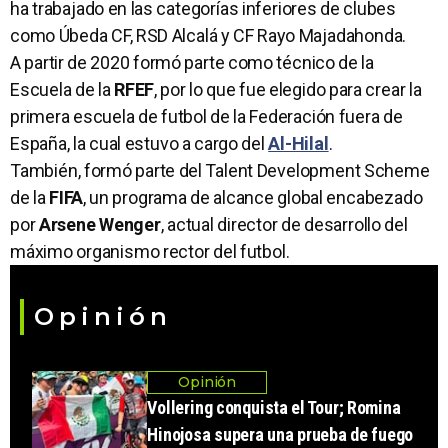
ha trabajado en las categorías inferiores de clubes
como Úbeda CF, RSD Alcalá y CF Rayo Majadahonda.
A partir de 2020 formó parte como técnico de la
Escuela de la
RFEF
, por lo que fue elegido para crear la
primera escuela de futbol de la Federación fuera de
España, la cual estuvo a cargo del
Al-Hilal
.
También, formó parte del Talent Development Scheme
de la
FIFA
, un programa de alcance global encabezado
por
Arsene Wenger
, actual director de desarrollo del
máximo organismo rector del futbol.
Opinión
Opinión
Vollering conquista el Tour; Romina
Hinojosa supera una prueba de fuego