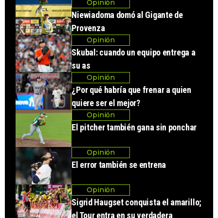
Opinión
Niewiadoma domó al Gigante de
Provenza
Opinión
Skubal: cuando un equipo entrega a
su as
Opinión
¿Por qué habría que frenar a quien
quiere ser el mejor?
Opinión
El pitcher también gana sin ponchar
Opinión
El error también se entrena
Opinión
Sigrid Haugset conquista el amarillo;
el Tour entra en su verdadera