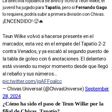
La directiva rojiblanca se avivó y fichó a Teun Wilke; el
juvenil ha jugado para
Tapatío
, pero si
Fernando Gago
lo requiere, podría subir a primera división con Chivas.
¡ENCENDIDO! 🥵🔥
Teun Wilke volvió a hacerse presente en el
marcador, esta vez en el empate del Tapatío 2-2
contra Venados, y ya escaló al segundo puesto de
la tabla de goleo con 6 anotaciones. El delantero
está viviendo su mejor momento desde que llegó
al rebaño y sus números…
pic.twitter.com/jqAFFoalcc
— Chivas Universal (@ChivasUniverse)
September
28, 2024
¿Cómo ha sido el paso de Teun Wilke por la
filial de Chivas, Tapatío?