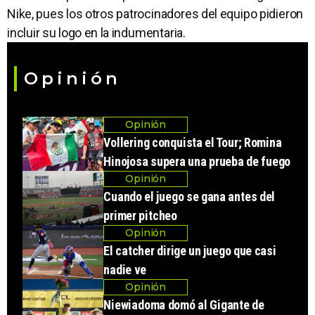
Nike, pues los otros patrocinadores del equipo pidieron
incluir su logo en la indumentaria.
Opinión
Opinión
Vollering conquista el Tour; Romina
Hinojosa supera una prueba de fuego
Opinión
Cuando el juego se gana antes del
primer pitcheo
Opinión
El catcher dirige un juego que casi
nadie ve
Opinión
Niewiadoma domó al Gigante de