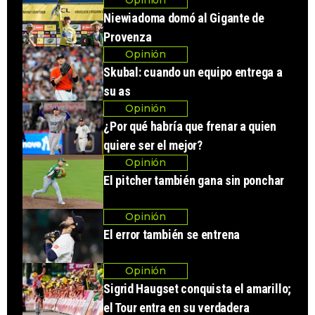
Opinión
Niewiadoma domó al Gigante de
Provenza
Opinión
Skubal: cuando un equipo entrega a
su as
Opinión
¿Por qué habría que frenar a quien
quiere ser el mejor?
Opinión
El pitcher también gana sin ponchar
Opinión
El error también se entrena
Opinión
Sigrid Haugset conquista el amarillo;
el Tour entra en su verdadera