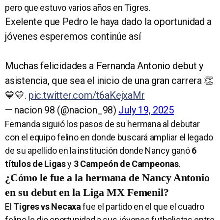
pero que estuvo varios años en Tigres.
Exelente que Pedro le haya dado la oportunidad a
jóvenes esperemos continúe así
Muchas felicidades a Fernanda Antonio debut y
asistencia, que sea el inicio de una gran carrera 👏
💙💛.
pic.twitter.com/t6aKejxaMr
— nacion 98 (@nacion_98)
July 19, 2025
Fernanda siguió los pasos de su hermana al debutar
con el equipo felino en donde buscará ampliar el legado
de su apellido en la institución donde Nancy ganó
6
títulos de Ligas
y
3 Campeón de Campeonas
.
¿Cómo le fue a la hermana de Nancy Antonio
en su debut en la Liga MX Femenil?
El
Tigres vs Necaxa
fue el partido en el que el cuadro
felino le dio oportunidad a sus jóvenes futbolistas entre