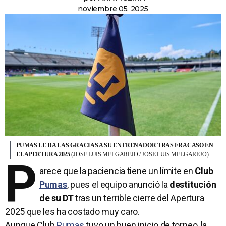
noviembre 05, 2025
PUMAS LE DA LAS GRACIAS A SU ENTRENADOR TRAS FRACASO EN
EL APERTURA 2025
(JOSE LUIS MELGAREJO / JOSE LUIS MELGAREJO)
P
arece que la paciencia tiene un límite en
Club
Pumas
, pues el equipo anunció la
destitución
de su DT
tras un terrible cierre del Apertura
2025 que les ha costado muy caro.
Aunque Club
Pumas
tuvo un buen inicio de torneo, la