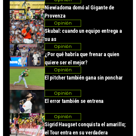
Niewiadoma domó al Gigante de
Provenza
Opinión
Skubal: cuando un equipo entrega a
su as
Opinión
¿Por qué habría que frenar a quien
quiere ser el mejor?
Opinión
El pitcher también gana sin ponchar
Opinión
El error también se entrena
Opinión
Sigrid Haugset conquista el amarillo;
el Tour entra en su verdadera