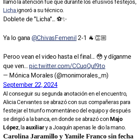
llamó la atención fue que durante los efusivos festejos,
Licha
ignoró a su técnico.
Doblete de "Licha"... ⚽️✨️
Ya lo gana
@ChivasFemenil
2-1 🐐👏🏼
Peroo vean el video hasta el final... 😳 y díganme
que ven...
pic.twitter.com/CCuqQuf9to
— Mónica Morales (@monimorales_m)
September 22, 2024
Al conseguir su segunda anotación en el encuentro,
Alicia Cervantes se abrazó con sus compañeras para
festejar el triunfo momentáneo del equipo y después
se dirigió a la banca, en donde se abrazó con
Majo
López
, la
auxiliar
y a Joaquín apenas le dio la mano.
Carolina Jaramillo y Yamile Franco sin fecha