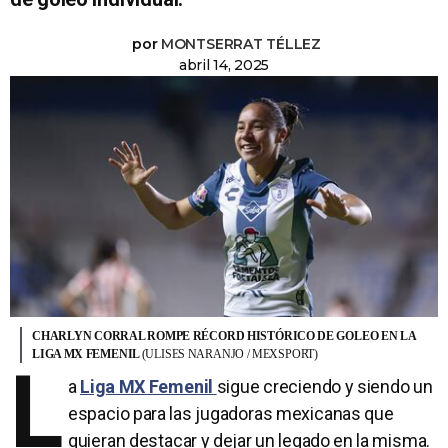
por
MONTSERRAT TÉLLEZ
abril 14, 2025
CHARLYN CORRAL ROMPE RÉCORD HISTÓRICO DE GOLEO EN LA
LIGA MX FEMENIL
(ULISES NARANJO / MEXSPORT)
L
a
Liga MX Femenil
sigue creciendo y siendo un
espacio para las jugadoras mexicanas que
quieran destacar y dejar un legado en la misma.