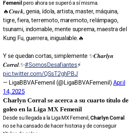
Femenil
pero ahora se superó a sí misma.
🔥𝑪𝒓𝒂𝒄𝒌, genia, ídola, artista, master, máquina,
tigre, fiera, terremoto, maremoto, relámpago,
tsunami, indomable, mente suprema, maestra del
Kung Fu, guerrera, inigualable.🔥
Y se quedan cortas, simplemente ✨𝑪𝒉𝒂𝒓𝒍𝒚𝒏
𝑪𝒐𝒓𝒓𝒂𝒍.✨
#SomosDesafiantes
⚡️
pic.twitter.com/QSsT2ghPBJ
— LigaBBVAFemenil (@LigaBBVAFemenil)
April
14, 2025
Charlyn Corral se acerca a su cuarto título de
goleo en la Liga MX Femenil
Desde su llegada a la Liga MX Femenil,
Charlyn Corral
no se ha cansado de hacer historia y de conseguir