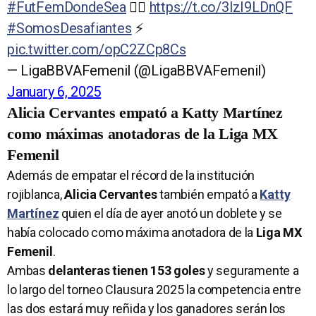
#FutFemDondeSea
👉🏼
https://t.co/3lzI9LDnQF
#SomosDesafiantes
⚡️
pic.twitter.com/opC2ZCp8Cs
— LigaBBVAFemenil (@LigaBBVAFemenil)
January 6, 2025
Alicia Cervantes empató a Katty Martínez
como máximas anotadoras de la Liga MX
Femenil
Además de empatar el récord de la institución
rojiblanca,
Alicia Cervantes
también empató a
Katty
Martínez
quien el día de ayer anotó un doblete y se
había colocado como máxima anotadora de la
Liga MX
Femenil
.
Ambas
delanteras tienen 153 goles
y seguramente a
lo largo del torneo Clausura 2025 la competencia entre
las dos estará muy reñida y los ganadores serán los