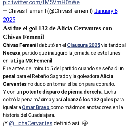
pic.twitter.com/fM5VmH0hWe
— Chivas Femenil (@ChivasFemenil)
January 6,
2025
Así fue el gol 132 de Alicia Cervantes con
Chivas Femenil
Chivas Femenil
debutó en el
Clausura 2025
visitando al
Necaxa
, partido que inauguró la jornada de este lunes
en la
Liga MX Femenil
.
Fue antes del minuto 5 del partido cuando se señaló un
penal
para el Rebaño Sagrado y la goleadora
Alicia
Cervantes
no dudó en tomar el balón para cobrarlo.
Y con un
potente disparo de pierna derech
a, Licha
cobró la pena máxima y así
alcanzó los 132 goles
para
igualar a
Omar Bravo
como máximos anotadores en la
historia del Guadalajara.
¡Y
@LichaCervantes
definió así! 🤩