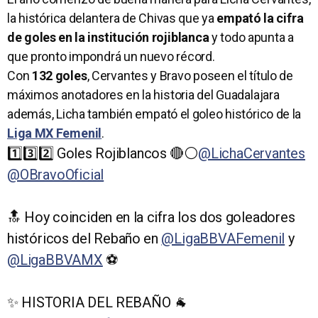
la histórica delantera de Chivas que ya
empató la cifra
de goles en la institución rojiblanca
y todo apunta a
que pronto impondrá un nuevo récord.
Con
132 goles
, Cervantes y Bravo poseen el título de
máximos anotadores en la historia del Guadalajara
además, Licha también empató el goleo histórico de la
Liga MX Femenil
.
1️⃣3️⃣2️⃣ Goles Rojiblancos 🔴⚪️
@LichaCervantes
@OBravoOficial
🔝 Hoy coinciden en la cifra los dos goleadores
históricos del Rebaño en
@LigaBBVAFemenil
y
@LigaBBVAMX
⚽️
✨ HISTORIA DEL REBAÑO 🐐