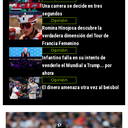
Una carrera se decide en tres
segundos
Opinión
Romina Hinojosa descubre la
verdadera dimensión del Tour de
Francia Femenino
Opinión
Infantino falla en su intento de
venderle el Mundial a Trump... por
ahora
Opinión
El dinero amenaza otra vez al beisbol