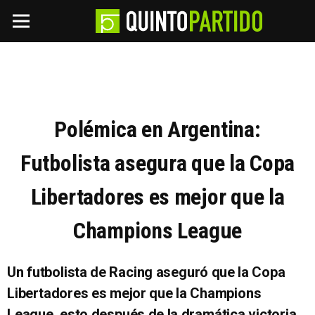
Polémica en Argentina:
Futbolista asegura que la Copa
Libertadores es mejor que la
Champions League
Un futbolista de Racing aseguró que la Copa
Libertadores es mejor que la Champions
League, esto después de la dramática victoria