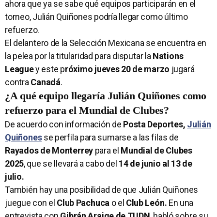
ahora que ya se sabe qué equipos participarán en el
torneo, Julián Quiñones podría llegar como último
refuerzo.
El delantero de la Selección Mexicana se encuentra en
la pelea por la titularidad para disputar la
Nations
League
y este p
róximo jueves 20 de marzo
jugará
contra
Canadá
.
¿A qué equipo llegaría Julián Quiñones como
refuerzo para el Mundial de Clubes?
De acuerdo con información de
Posta Deportes,
Julián
Quiñones
se perfila para sumarse a las filas de
Rayados de Monterrey
para el
Mundial de Clubes
2025
, que se llevará a cabo del
14 de junio al 13 de
julio.
También hay una posibilidad de que Julián Quiñones
juegue con el
Club Pachuca
o el
Club León.
En
una
entrevista con
Gibrán Araige de TUDN
, habló sobre su