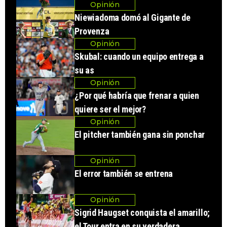
Opinión
Niewiadoma domó al Gigante de
Provenza
Opinión
Skubal: cuando un equipo entrega a
su as
Opinión
¿Por qué habría que frenar a quien
quiere ser el mejor?
Opinión
El pitcher también gana sin ponchar
Opinión
El error también se entrena
Opinión
Sigrid Haugset conquista el amarillo;
el Tour entra en su verdadera