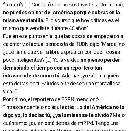
“tontito”? [...] Como tú mismo sostuviste tanto tiempo,
no puedes opinar del América porque cobras en la
misma ventanilla.
El discurso que hoy críticas es el
mismo que vendiste durante 40 años".
Fue en ese punto en el que las cosas se empezaron a
calentar y el actual periodista de TUDN dijo: “Marcelino:
¿qué tiene que ver la libre expresión con decir cosas
poco inteligentes? [...] Yo la verdad
no pienso perder
demasiado el tiempo con un reportero tan
intrascendente como tú
. Además, yo sé bien quién
está detrás de ti. Saludos.Y te deseo una maravillosa
vida…“.
Por último, el reportero de ESPN mencionó:
“Intrascendente o no aquí estás. L
o del América no lo
digo yo, lo decías tú, ¿ya también se te olvidó?
Mejor
cuéntame: ¿quién está detrás de mi? Pd. Tengo una
maravillosa vida, de igual forma, gracias por tus buenos