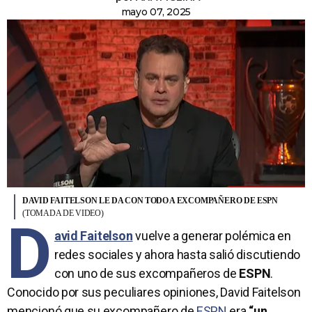
mayo 07, 2025
DAVID FAITELSON LE DA CON TODO A EXCOMPAÑERO DE ESPN
(TOMADA DE VIDEO)
D
avid Faitelson
vuelve a generar polémica en
redes sociales y ahora hasta salió discutiendo
con uno de sus excompañeros de
ESPN
.
Conocido por sus peculiares opiniones, David Faitelson
mencionó que su excompañero de
ESPN
era
“un