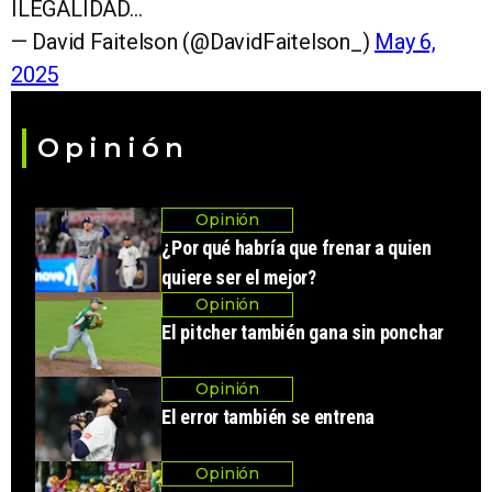
ILEGALIDAD…
— David Faitelson (@DavidFaitelson_)
May 6,
2025
Opinión
Opinión
¿Por qué habría que frenar a quien
quiere ser el mejor?
Opinión
El pitcher también gana sin ponchar
Opinión
El error también se entrena
Opinión